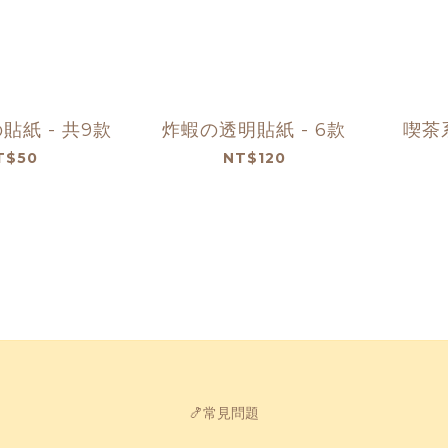
貼紙 - 共9款
炸蝦の透明貼紙 - 6款
喫茶
T$50
NT$120
🍤常見問題