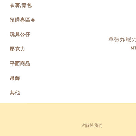
衣著,背包
預購專區🔥
玩具公仔
單張炸蝦の
N
壓克力
平面商品
吊飾
其他
🍤關於我們