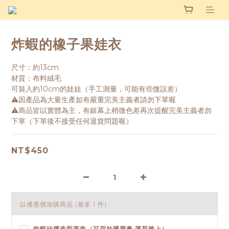
炸蝦的橡子果娃衣
尺寸：約13cm
材質：布料絨毛
可裝入約10cm的娃娃（手工測量，可能有些微誤差）
⚠️因產品為大量生產如有嚴重完美主義者請勿下單喔
⚠️商品皆以實體為主，有銀幕上稍微色差再次提醒完美主義者勿
下單（下單後不接受任何退貨問題喔）
NT$450
以優惠價加購商品
(最多 1 件)
炸蝦矽膠造型蓋套（可用於護唇膏,薄荷棒上）