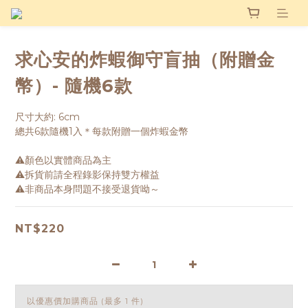
求心安的炸蝦御守盲抽（附贈金
幣）- 隨機6款
尺寸大約: 6cm 
總共6款隨機1入＊每款附贈一個炸蝦金幣
⚠️顏色以實體商品為主
⚠️拆貨前請全程錄影保持雙方權益
⚠️非商品本身問題不接受退貨呦～
NT$220
以優惠價加購商品
(最多 1 件)