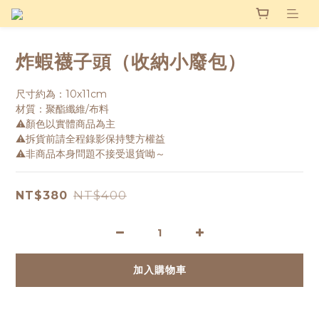
炸蝦襪子頭（收納小廢包）
尺寸約為：10x11cm
材質：聚酯纖維/布料
⚠️顏色以實體商品為主
⚠️拆貨前請全程錄影保持雙方權益
⚠️非商品本身問題不接受退貨呦～
NT$400
NT$380
加入購物車