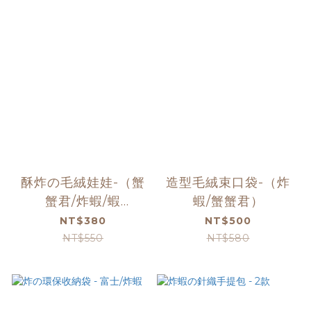
酥炸の毛絨娃娃-（蟹
造型毛絨束口袋-（炸
蟹君/炸蝦/蝦
蝦/蟹蟹君）
球）⸜(๑⃙⃘’ᵕ‘๑⃙⃘)⸝⋆︎*
NT$380
NT$500
NT$550
NT$580