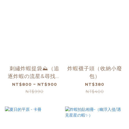
刺繡炸蝦提袋⛰️（追
炸蝦襪子頭（收納小廢
逐炸蝦の流星&尋找那
包）
顆星星）
NT$800 ~ NT$900
NT$380
NT$990
NT$400