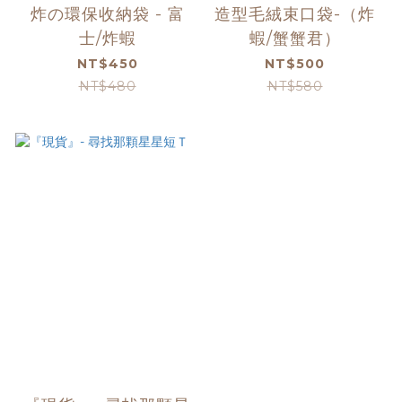
炸の環保收納袋 - 富
造型毛絨束口袋-（炸
士/炸蝦
蝦/蟹蟹君）
NT$450
NT$500
NT$480
NT$580