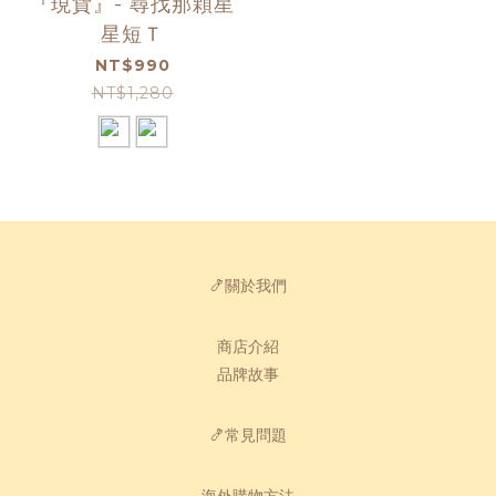
『現貨』- 尋找那顆星
星短Ｔ
NT$990
NT$1,280
🍤關於我們
商店介紹
品牌故事
🍤常見問題
海外購物方法