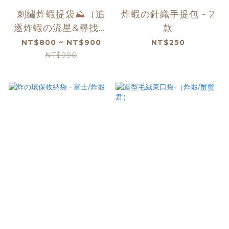
刺繡炸蝦提袋⛰️（追
炸蝦の針織手提包 - 2
逐炸蝦の流星&尋找那
款
顆星星）
NT$800 ~ NT$900
NT$250
NT$990