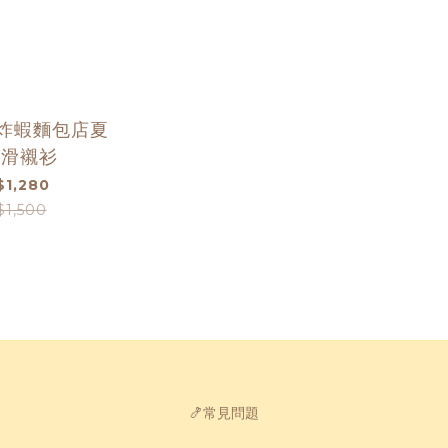
-炸蝦麵包店夏
薄滑襯衫
$1,280
$1,500
🍤常見問題